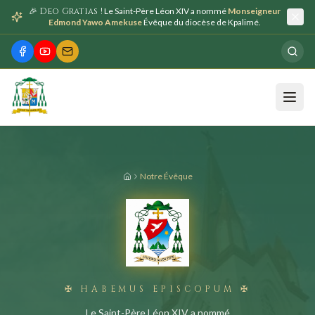
🎉 Deo Gratias !
Le Saint-Père Léon XIV a nommé
Monseigneur
Edmond Yawo Amekuse
Évêque du diocèse de Kpalimé.
Notre Évêque
✠ HABEMUS EPISCOPUM ✠
Le Saint-Père Léon XIV a nommé